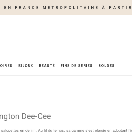
E EN FRANCE METROPOLITAINE À PARTIR
OIRES
BIJOUX
BEAUTÉ
FINS DE SÉRIES
SOLDES
hington Dee-Cee
les salopettes en denim. Au fil du temps, sa gamme s’est élargie en adoptant l’