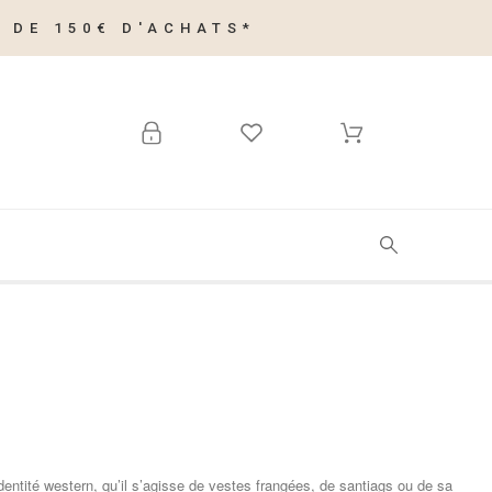
 DE 150€ D'ACHATS*
identité western, qu’il s’agisse de vestes frangées, de santiags ou de sa