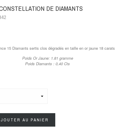
 CONSTELLATION DE DIAMANTS
842
nce 15 Diamants sertis clos dégradés en taille en or jaune 18 carats
Poids Or Jaune: 1.81 gramme
Poids Diamants : 0,40 Cts
AJOUTER AU PANIER