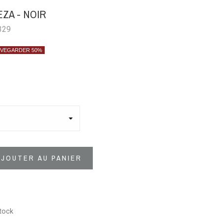
ZA - NOIR
329
VEGARDER 50%
AJOUTER AU PANIER
tock