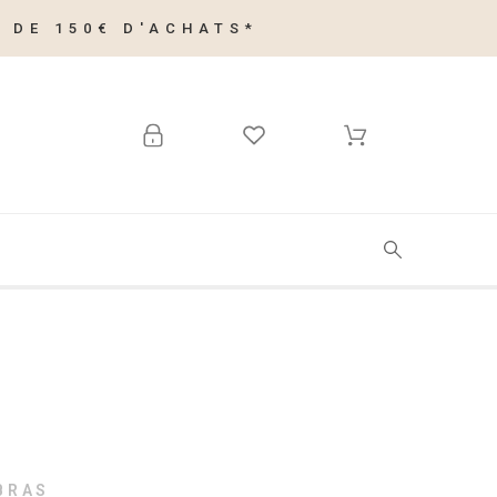
 DE 150€ D'ACHATS*
BRAS