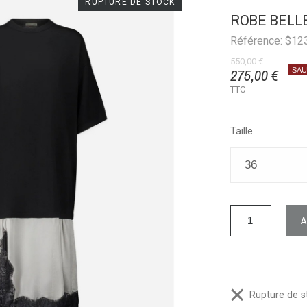
RUPTURE DE STOCK
ROBE BELLE
Référence: $12
550,00 €
275,00 €
SAU
TTC
Taille
Rupture de s