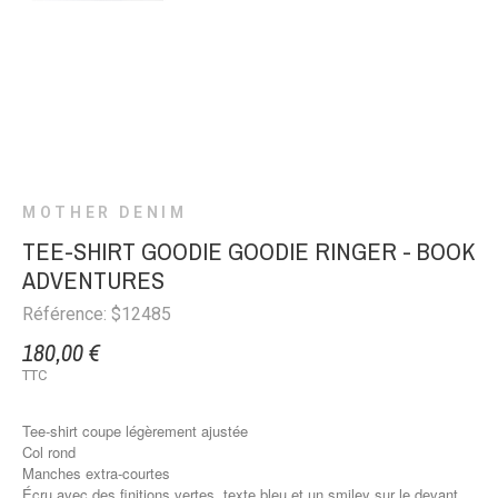
MOTHER DENIM
TEE-SHIRT GOODIE GOODIE RINGER - BOOK
ADVENTURES
Référence: $12485
180,00 €
TTC
Tee-shirt coupe légèrement ajustée
Col rond
Manches extra-courtes
Écru avec des finitions vertes, texte bleu et un smiley sur le devant